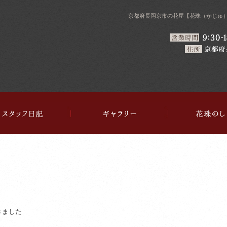
京都府長岡京市の花屋【花珠（かじゅ
ギャラリー
花珠のしごと
店舗紹
きました