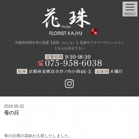
MENU
京都府長岡京市の花屋【花珠（かじゅ）】花束やフラワーアレンジメン
トならお任せ下さい
2018.05.02
母の日
母の日用の花鉢が入荷しだしました。